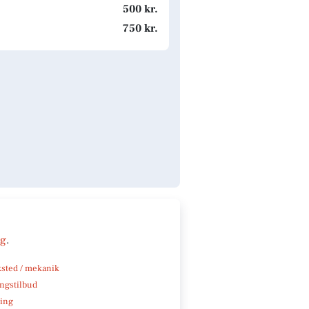
500 kr.
750 kr.
ng
.
sted / mekanik
ngstilbud
ning