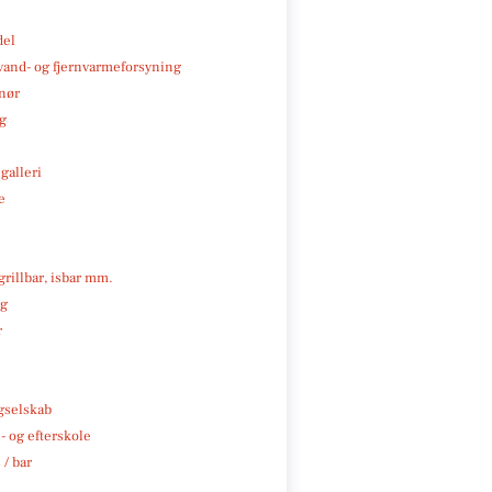
del
, vand- og fjernvarmeforsyning
nør
ng
galleri
e
 grillbar, isbar mm.
ng
r
e
gselskab
 og efterskole
 / bar