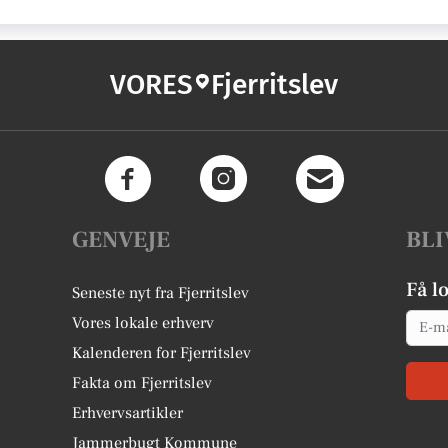
VORES
Fjerritslev
GENVEJE
BLI
Få l
Seneste nyt fra Fjerritslev
Email
Vores lokale erhverv
Kalenderen for Fjerritslev
Fakta om Fjerritslev
Erhvervsartikler
Jammerbugt Kommune