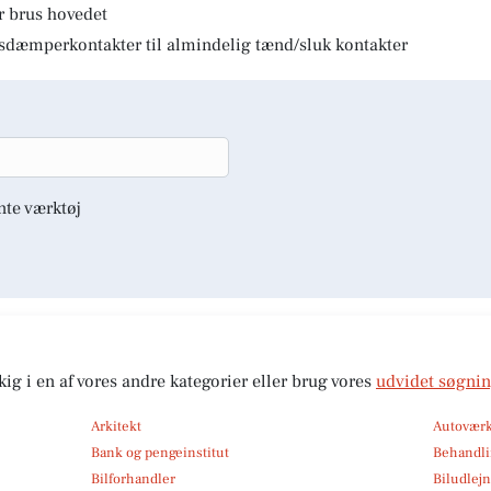
r brus hovedet
lysdæmperkontakter til almindelig tænd/sluk kontakter
nte værktøj
kig i en af vores andre kategorier eller brug vores
udvidet søgni
Arkitekt
Autoværk
Bank og pengeinstitut
Behandli
Bilforhandler
Biludlej