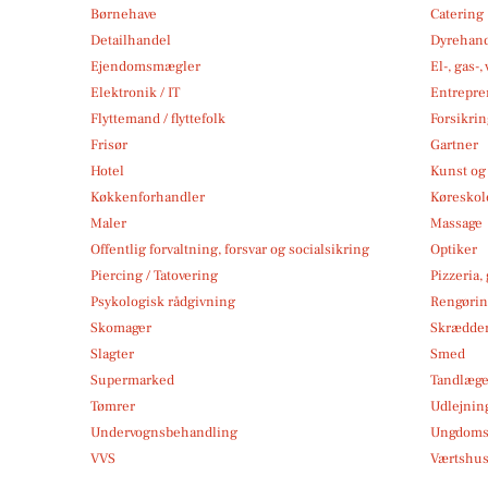
Børnehave
Catering
Detailhandel
Dyrehan
Ejendomsmægler
El-, gas-
Elektronik / IT
Entrepre
Flyttemand / flyttefolk
Forsikri
Frisør
Gartner
Hotel
Kunst og 
Køkkenforhandler
Køreskol
Maler
Massage
Offentlig forvaltning, forsvar og socialsikring
Optiker
Piercing / Tatovering
Pizzeria,
Psykologisk rådgivning
Rengøri
Skomager
Skrædde
Slagter
Smed
Supermarked
Tandlæg
Tømrer
Udlejnin
Undervognsbehandling
Ungdoms-
VVS
Værtshus