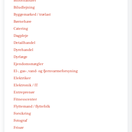
Bilforhandler
Biludlejning
Byggemarked / trælast
Børnehave
Catering
Dagpleje
Detailhandel
Dyrehandel
Dyrlæge
Ejendomsmægler
El-, gas-, vand- og fjernvarmeforsyning
Elektriker
Elektronik / IT
Entreprenør
Fitnesscenter
Flyttemand / flyttefolk
Forsikring
Fotograf
Frisør