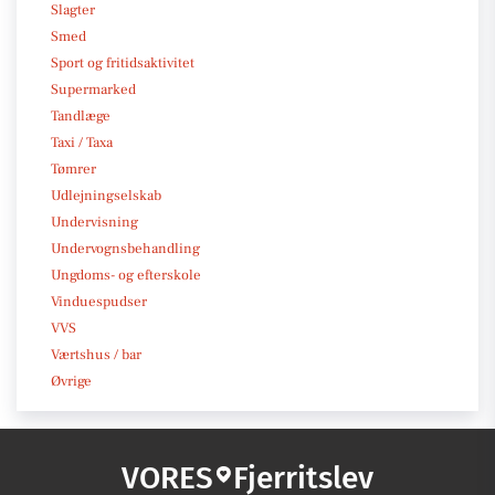
Slagter
Smed
Sport og fritidsaktivitet
Supermarked
Tandlæge
Taxi / Taxa
Tømrer
Udlejningselskab
Undervisning
Undervognsbehandling
Ungdoms- og efterskole
Vinduespudser
VVS
Værtshus / bar
Øvrige
VORES
Fjerritslev