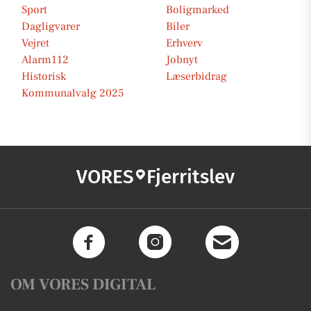
Sport
Boligmarked
Dagligvarer
Biler
Vejret
Erhverv
Alarm112
Jobnyt
Historisk
Læserbidrag
Kommunalvalg 2025
VORES
Fjerritslev
OM VORES DIGITAL