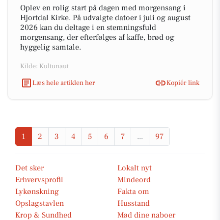
Oplev en rolig start på dagen med morgensang i
Hjortdal Kirke. På udvalgte datoer i juli og august
2026 kan du deltage i en stemningsfuld
morgensang, der efterfølges af kaffe, brød og
hyggelig samtale.
Kilde: Kultunaut
Læs hele artiklen her
Kopiér link
1
2
3
4
5
6
7
...
97
Det sker
Lokalt nyt
Erhvervsprofil
Mindeord
Lykønskning
Fakta om
Opslagstavlen
Husstand
Krop & Sundhed
Mød dine naboer