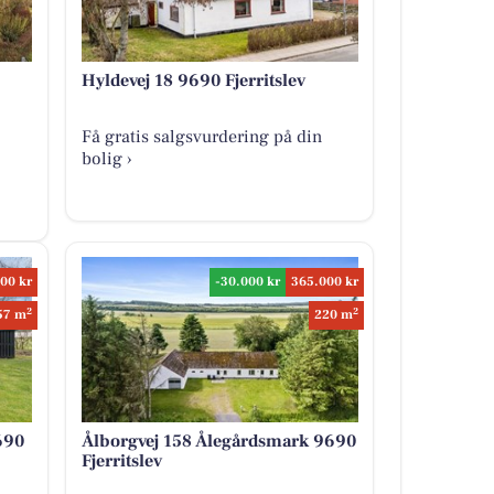
Hyldevej 18 9690 Fjerritslev
Få gratis salgsvurdering på din
bolig ›
00 kr
-30.000 kr
365.000 kr
2
2
57 m
220 m
690
Ålborgvej 158 Ålegårdsmark 9690
Fjerritslev