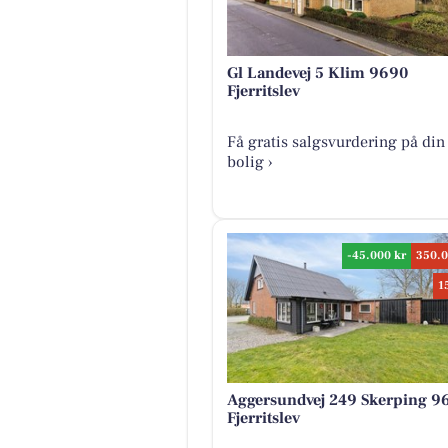
Gl Landevej 5 Klim 9690
Fjerritslev
Få gratis salgsvurdering på din
bolig ›
-45.000 kr
350.0
1
Aggersundvej 249 Skerping 9
Fjerritslev