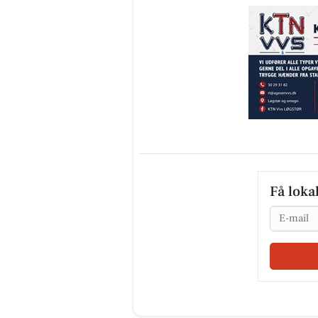
Få loka
Email