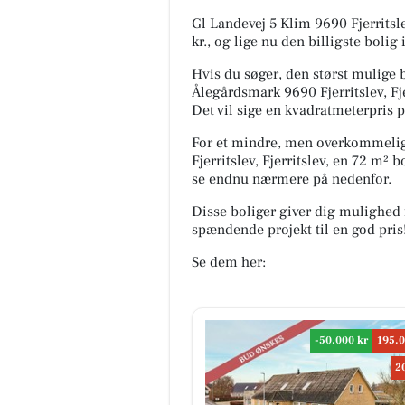
Gl Landevej 5 Klim 9690 Fjerritslev
kr., og lige nu den billigste bolig i
Hvis du søger, den størst mulige bo
Ålegårdsmark 9690 Fjerritslev, Fje
Det vil sige en kvadratmeterpris p
For et mindre, men overkommeligt
Fjerritslev, Fjerritslev, en 72 m² 
se endnu nærmere på nedenfor.
Disse boliger giver dig mulighed 
spændende projekt til en god pris
Se dem her:
-50.000 kr
195.0
2