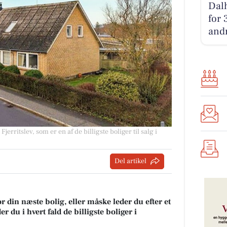
Dalh
for 
andr
jerritslev, som er en af de billigste boliger til salg i
Del artikel
r din næste bolig, eller måske leder du efter et
 du i hvert fald de billigste boliger i