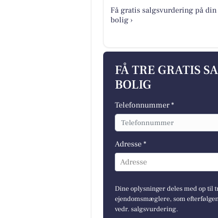
Få gratis salgsvurdering på din
bolig ›
FÅ TRE GRATIS S
BOLIG
Telefonnummer *
Adresse *
Adresse
Dine oplysninger deles med op til t
ejendomsmæglere, som efterfølgend
vedr. salgsvurdering.