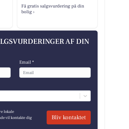
Få gratis salgsvurdering på din
bolig ›
ALGSVURDERINGER AF DIN
Email *
re lokale
Bliv kontaktet
e vil kontakte dig