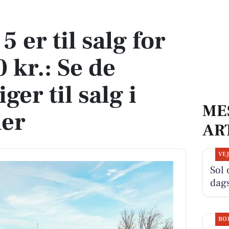
kr.: Se de billigste boliger til salg i Fjerritslev her
5 er til salg for
 kr.: Se de
iger til salg i
ME
her
AR
VE
Sol 
dag
BO