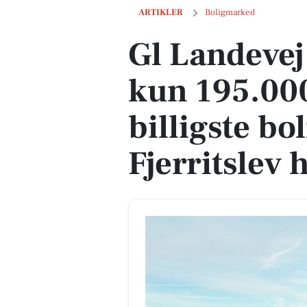
Gl Landevej 5 er til salg for kun 195.000 
ARTIKLER
Boligmarked
Gl Landevej 
kun 195.000
billigste bol
Fjerritslev 