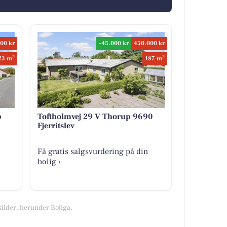
00 kr
-45.000 kr
450.000 kr
2
2
23 m
187 m
p
Toftholmvej 29 V Thorup 9690
Fjerritslev
Få gratis salgsvurdering på din
bolig ›
kilder, herunder Boliga.