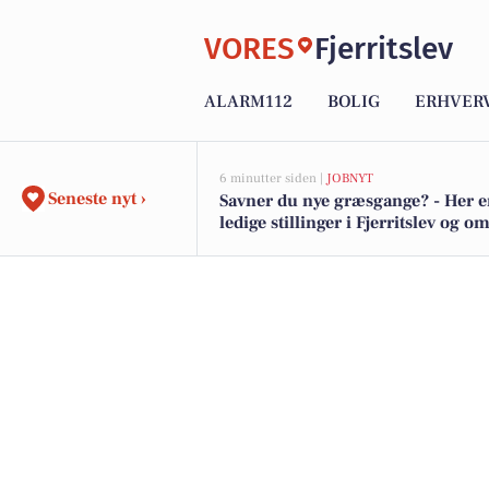
VORES
Fjerritslev
ALARM112
BOLIG
ERHVER
6 minutter siden |
JOBNYT
Seneste nyt ›
Savner du nye græsgange? - Her e
ledige stillinger i Fjerritslev og 