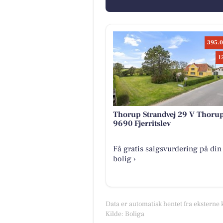
395.0
1
Thorup Strandvej 29 V Thoru
9690 Fjerritslev
Få gratis salgsvurdering på din
bolig ›
Data er automatisk hentet fra eksterne 
Kilde: Boliga