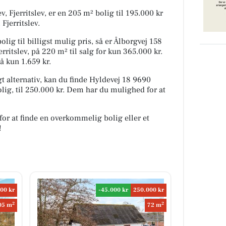
, Fjerritslev, er en 205 m² bolig til 195.000 kr
 Fjerritslev.
lig til billigst mulig pris, så er Ålborgvej 158
rritslev, på 220 m² til salg for kun 365.000 kr.
å kun 1.659 kr.
 alternativ, kan du finde Hyldevej 18 9690
bolig, til 250.000 kr. Dem har du mulighed for at
for at finde en overkommelig bolig eller et
!
00 kr
-45.000 kr
250.000 kr
2
2
05 m
72 m