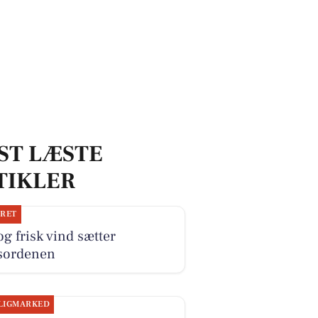
ST LÆSTE
TIKLER
JRET
og frisk vind sætter
sordenen
LIGMARKED