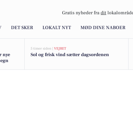
Gratis nyheder fra
dit
lokalområde
V
DET SKER
LOKALT NYT
MØD DINE NABOER
5 timer siden |
VEJRET
r nye
Sol og frisk vind sætter dagsordenen
omegn