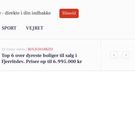
 -
direkte i din indbakke
Tilmeld
SPORT
VEJRET
22 timer siden |
BOLIGMARKED
05-08-2026 09:0
‹
›
Top 6 over dyreste boliger til salg i
Weekenden i 
Fjerritslev. Priser op til 6.995.000 kr
Filmoplevels
Eventyr