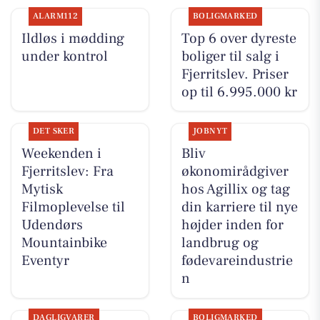
ALARM112
BOLIGMARKED
Ildløs i mødding
Top 6 over dyreste
under kontrol
boliger til salg i
Fjerritslev. Priser
op til 6.995.000 kr
DET SKER
JOBNYT
Weekenden i
Bliv
Fjerritslev: Fra
økonomirådgiver
Mytisk
hos Agillix og tag
Filmoplevelse til
din karriere til nye
Udendørs
højder inden for
Mountainbike
landbrug og
Eventyr
fødevareindustrie
n
DAGLIGVARER
BOLIGMARKED