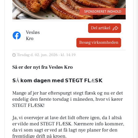
Del artikel
Vesløs
Kro
Besøg virksomheden
Tirsdag d. 02. jun. 2026 - kl. 14:19
Så er der nyt fra Vesløs Kro
𝗦Å 𝗸𝗼𝗺 𝗱𝗮𝗴𝗲𝗻 𝗺𝗲𝗱 𝗦𝗧𝗘𝗚𝗧 𝗙𝗟Æ𝗦𝗞
Mange af jer har efterspurgt stegt flæsk og nu er det
endelig den første torsdag i måneden, hvor vi kører
STEGT FLÆSK!
Ja, vi overvejer at lave det lidt oftere igen, da I altså
er vilde med STEGT FLÆSK. Nærmere info kommer,
da vi som sagt er ved at få lagt nye planer for den
fremtidige drift på kroen.