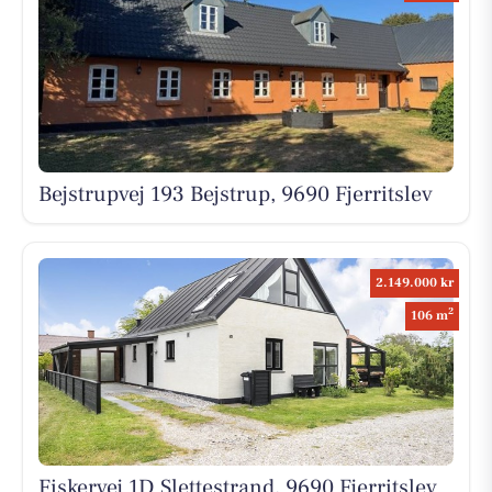
Bejstrupvej 193 Bejstrup, 9690 Fjerritslev
2.149.000 kr
2
106 m
Fiskervej 1D Slettestrand, 9690 Fjerritslev