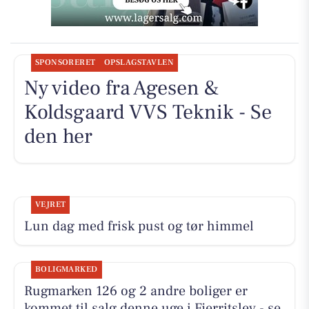
SPONSORERET
OPSLAGSTAVLEN
Ny video fra Agesen &
Koldsgaard VVS Teknik - Se
den her
VEJRET
Lun dag med frisk pust og tør himmel
BOLIGMARKED
Rugmarken 126 og 2 andre boliger er
kommet til salg denne uge i Fjerritslev - se