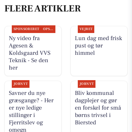
FLERE ARTIKLER
SPONSORERET
OPSLAGSTAVLEN
VEJRET
Ny video fra
Lun dag med frisk
Agesen &
pust og tør
Koldsgaard VVS
himmel
Teknik - Se den
her
JOBNYT
JOBNYT
Savner du nye
Bliv kommunal
græsgange? - Her
dagplejer og gør
er nye ledige
en forskel for små
stillinger i
børns trivsel i
Fjerritslev og
Biersted
omegn