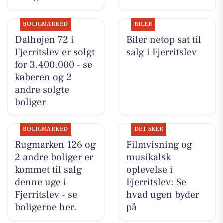
BOLIGMARKED
BILER
Dalhøjen 72 i
Biler netop sat til
Fjerritslev er solgt
salg i Fjerritslev
for 3.400.000 - se
køberen og 2
andre solgte
boliger
BOLIGMARKED
DET SKER
Rugmarken 126 og
Filmvisning og
2 andre boliger er
musikalsk
kommet til salg
oplevelse i
denne uge i
Fjerritslev: Se
Fjerritslev - se
hvad ugen byder
boligerne her.
på