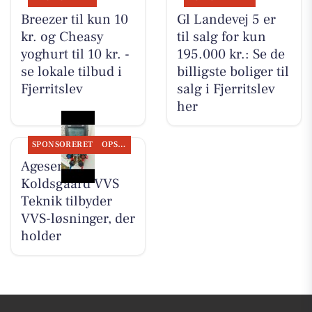
Breezer til kun 10
Gl Landevej 5 er
kr. og Cheasy
til salg for kun
yoghurt til 10 kr. -
195.000 kr.: Se de
se lokale tilbud i
billigste boliger til
Fjerritslev
salg i Fjerritslev
her
SPONSORERET
OPSLAGSTAVLEN
Agesen &
Koldsgaard VVS
Teknik tilbyder
VVS-løsninger, der
holder