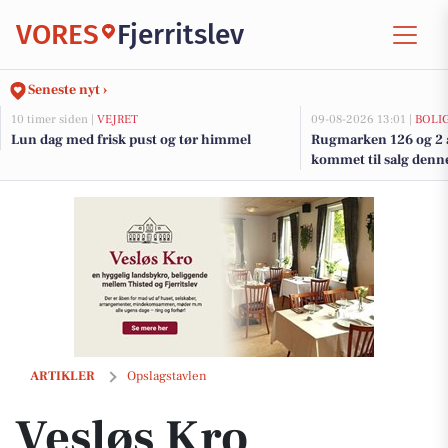
VORES
Fjerritslev
Seneste nyt ›
10 timer siden |
VEJRET
09-08-2026 13:01 |
BOLI
Lun dag med frisk pust og tør himmel
Rugmarken 126 og 2 a
kommet til salg denne 
boligerne her.
Vesløs Kro serverer stegt flæsk torsdag den 4/6
ARTIKLER
Opslagstavlen
Vesløs Kro