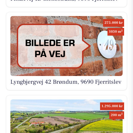
275.000 kr
2
1030 m
Lyngbjergvej 42 Brøndum, 9690 Fjerritslev
1.295.000 kr
2
200 m