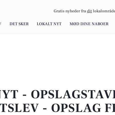
Gratis nyheder fra
dit
lokalområde
V
DET SKER
LOKALT NYT
MØD DINE NABOER
YT - OPSLAGSTAV
TSLEV - OPSLAG 