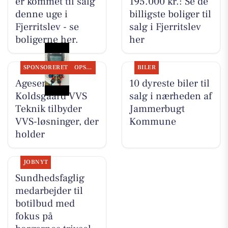
er kommet til salg
195.000 kr.: Se de
denne uge i
billigste boliger til
Fjerritslev - se
salg i Fjerritslev
boligerne her.
her
SPONSORERET
OPSLAGSTAVLEN
BILER
Agesen &
10 dyreste biler til
Koldsgaard VVS
salg i nærheden af
Teknik tilbyder
Jammerbugt
VVS-løsninger, der
Kommune
holder
JOBNYT
Sundhedsfaglig
medarbejder til
botilbud med
fokus på