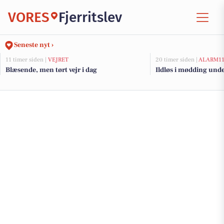
VORES
Fjerritslev
Seneste nyt ›
11 timer siden |
VEJRET
20 timer siden |
ALARM1
Blæsende, men tørt vejr i dag
Ildløs i mødding und