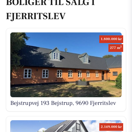
BOLIGER TIL SALG I
FJERRITSLEV
1.800.000 kr
2
277 m
Bejstrupvej 193 Bejstrup, 9690 Fjerritslev
2.149.000 kr