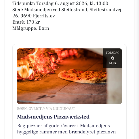
Tidspunkt: Torsdag 6. august 2026, kl. 13:00
Sted: Madsmedjen ved Slettestrand, Slettestrandvej
26, 9690 Fjerritslev
Entré: 170 kr
Målgruppe: Børn
TORSDAG
6
AUG.
BØRN, ØVRIGT // VIA KULTUNAUT
Madsmedjens Pizzaværksted
Bag pizzaer af gode råvarer i Madsmedjens
hyggelige rammer med brændefyret pizzaovn