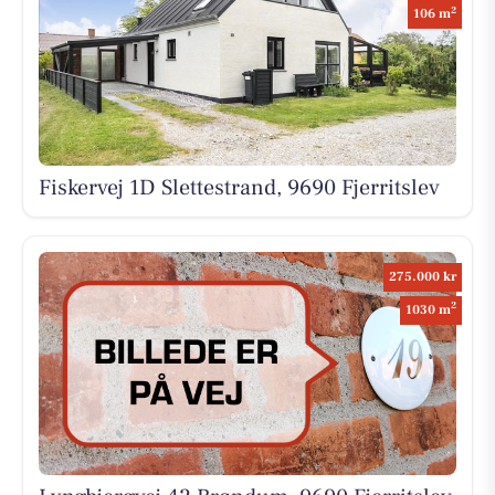
2
106 m
Fiskervej 1D Slettestrand, 9690 Fjerritslev
275.000 kr
2
1030 m