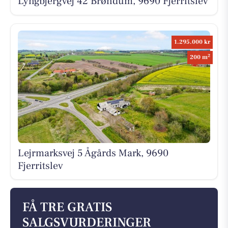
Lyngbjergvej 42 Brøndum, 9690 Fjerritslev
1.295.000 kr
2
200 m
Lejrmarksvej 5 Ågårds Mark, 9690
Fjerritslev
FÅ TRE GRATIS
SALGSVURDERINGER