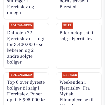
stillinger i
børns trivsel i
Fjerritslev og
Biersted
omegn
BOLIGMARKED
BILER
Dalhøjen 72 i
Biler netop sat til
Fjerritslev er solgt
salg i Fjerritslev
for 3.400.000 - se
køberen og 2
andre solgte
boliger
BOLIGMARKED
DET SKER
Top 6 over dyreste
Weekenden i
boliger til salg i
Fjerritslev: Fra
Fjerritslev. Priser
Mytisk
op til 6.995.000 kr
Filmoplevelse til