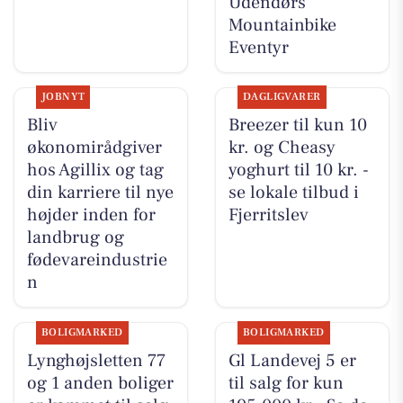
Udendørs
Mountainbike
Eventyr
JOBNYT
DAGLIGVARER
Bliv
Breezer til kun 10
økonomirådgiver
kr. og Cheasy
hos Agillix og tag
yoghurt til 10 kr. -
din karriere til nye
se lokale tilbud i
højder inden for
Fjerritslev
landbrug og
fødevareindustrie
n
BOLIGMARKED
BOLIGMARKED
Lynghøjsletten 77
Gl Landevej 5 er
og 1 anden boliger
til salg for kun