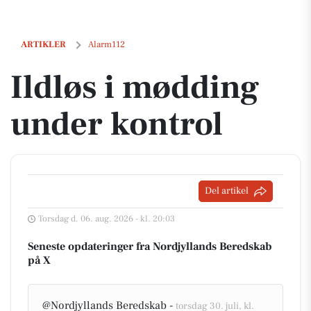
Ildløs i mødding under kontrol
ARTIKLER
Alarm112
Ildløs i mødding
under kontrol
Del artikel
Torsdag d. 06. aug. 2026 - kl. 20:03
Seneste opdateringer fra Nordjyllands Beredskab
på X
@Nordjyllands Beredskab -
torsdag 30. juli, kl.