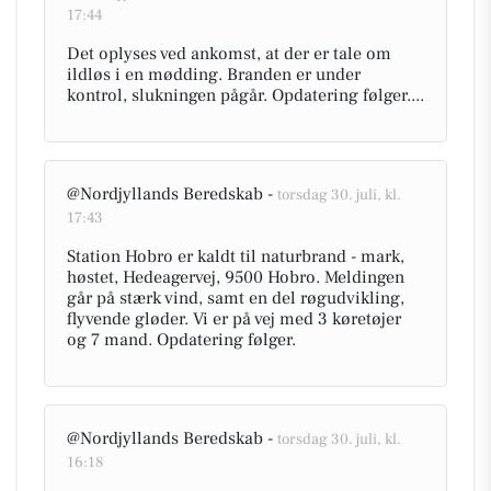
17:44
Det oplyses ved ankomst, at der er tale om
ildløs i en mødding. Branden er under
kontrol, slukningen pågår. Opdatering følger....
@Nordjyllands Beredskab -
torsdag 30. juli, kl.
17:43
Station Hobro er kaldt til naturbrand - mark,
høstet, Hedeagervej, 9500 Hobro. Meldingen
går på stærk vind, samt en del røgudvikling,
flyvende gløder. Vi er på vej med 3 køretøjer
og 7 mand. Opdatering følger.
@Nordjyllands Beredskab -
torsdag 30. juli, kl.
16:18