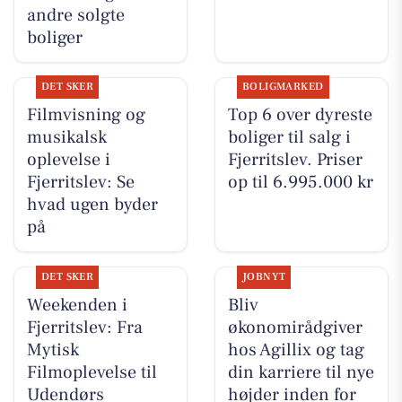
andre solgte
boliger
DET SKER
BOLIGMARKED
Filmvisning og
Top 6 over dyreste
musikalsk
boliger til salg i
oplevelse i
Fjerritslev. Priser
Fjerritslev: Se
op til 6.995.000 kr
hvad ugen byder
på
DET SKER
JOBNYT
Weekenden i
Bliv
Fjerritslev: Fra
økonomirådgiver
Mytisk
hos Agillix og tag
Filmoplevelse til
din karriere til nye
Udendørs
højder inden for