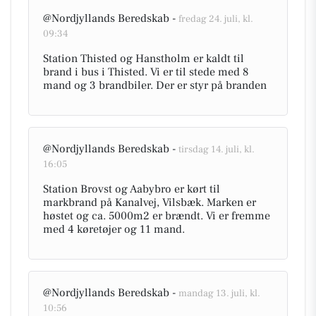
@Nordjyllands Beredskab -
fredag 24. juli, kl.
09:34
Station Thisted og Hanstholm er kaldt til
brand i bus i Thisted. Vi er til stede med 8
mand og 3 brandbiler. Der er styr på branden
@Nordjyllands Beredskab -
tirsdag 14. juli, kl.
16:05
Station Brovst og Aabybro er kørt til
markbrand på Kanalvej, Vilsbæk. Marken er
høstet og ca. 5000m2 er brændt. Vi er fremme
med 4 køretøjer og 11 mand.
@Nordjyllands Beredskab -
mandag 13. juli, kl.
10:56