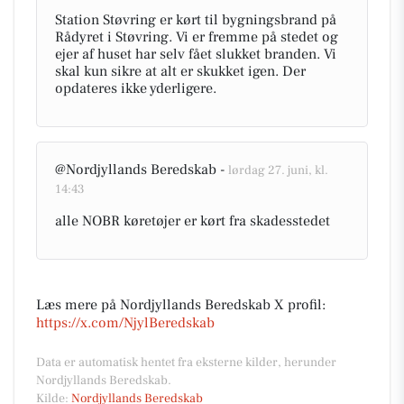
Station Støvring er kørt til bygningsbrand på
Rådyret i Støvring. Vi er fremme på stedet og
ejer af huset har selv fået slukket branden. Vi
skal kun sikre at alt er skukket igen. Der
opdateres ikke yderligere.
@Nordjyllands Beredskab -
lørdag 27. juni, kl.
14:43
alle NOBR køretøjer er kørt fra skadesstedet
Læs mere på Nordjyllands Beredskab X profil:
https://x.com/NjylBeredskab
Data er automatisk hentet fra eksterne kilder, herunder
Nordjyllands Beredskab.
Kilde:
Nordjyllands Beredskab