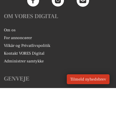
OM VORES DIGITAL
Om os
For annoncører
Vilkår og Privatlivspolitik
Kontakt VORES Digital
Administrer samtykke
GENVEJE
Tilmeld nyhedsbrev
Seneste nyt fra Fjerritslev
Vores lokale erhverv
Kalenderen for Fjerritslev
Fakta om Fjerritslev