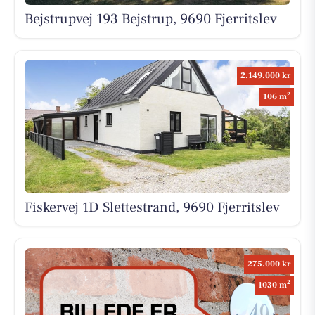
Bejstrupvej 193 Bejstrup, 9690 Fjerritslev
2.149.000 kr
2
106 m
Fiskervej 1D Slettestrand, 9690 Fjerritslev
275.000 kr
2
1030 m