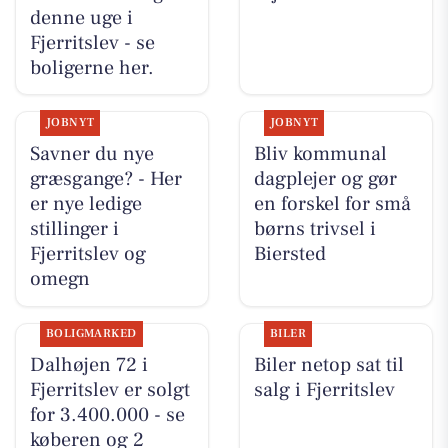
denne uge i
Fjerritslev - se
boligerne her.
JOBNYT
JOBNYT
Savner du nye
Bliv kommunal
græsgange? - Her
dagplejer og gør
er nye ledige
en forskel for små
stillinger i
børns trivsel i
Fjerritslev og
Biersted
omegn
BOLIGMARKED
BILER
Dalhøjen 72 i
Biler netop sat til
Fjerritslev er solgt
salg i Fjerritslev
for 3.400.000 - se
køberen og 2