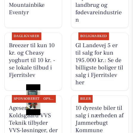
Mountainbike
landbrug og
Eventyr
fødevareindustrie
n
DAGLIGVARER
BOLIGMARKED
Breezer til kun 10
Gl Landevej 5 er
kr. og Cheasy
til salg for kun
yoghurt til 10 kr. -
195.000 kr.: Se de
se lokale tilbud i
billigste boliger til
Fjerritslev
salg i Fjerritslev
her
SPONSORERET
OPSLAGSTAVLEN
BILER
Agesen &
10 dyreste biler til
Koldsgaard VVS
salg i nærheden af
Teknik tilbyder
Jammerbugt
VVS-løsninger, der
Kommune