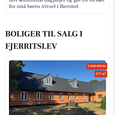
for små børns trivsel i Biersted
BOLIGER TIL SALG I
FJERRITSLEV
1.800.000 kr
2
277 m