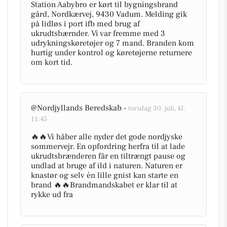
Station Aabybro er kørt til bygningsbrand
gård, Nordkærvej, 9430 Vadum. Melding gik
på lidløs i port ifb med brug af
ukrudtsbærnder. Vi var fremme med 3
udrykningskøretøjer og 7 mand. Branden kom
hurtig under kontrol og køretøjerne returnere
om kort tid.
@Nordjyllands Beredskab -
torsdag 30. juli, kl.
11:45
🔥🔥Vi håber alle nyder det gode nordjyske
sommervejr. En opfordring herfra til at lade
ukrudtsbrænderen får en tiltrængt pause og
undlad at bruge af ild i naturen. Naturen er
knastør og selv én lille gnist kan starte en
brand 🔥🔥Brandmandskabet er klar til at
rykke ud fra