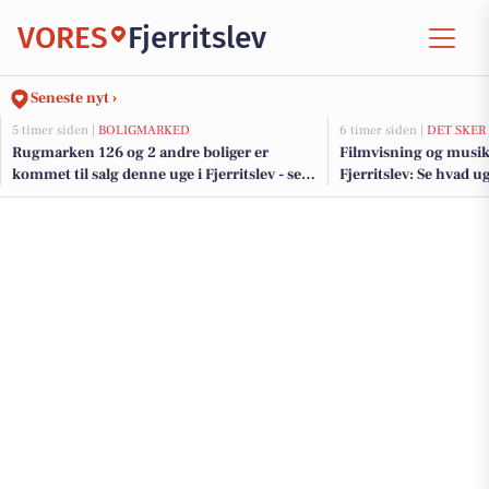
VORES
Fjerritslev
Seneste nyt ›
5 timer siden |
BOLIGMARKED
6 timer siden |
DET SKER
Rugmarken 126 og 2 andre boliger er
Filmvisning og musika
kommet til salg denne uge i Fjerritslev - se
Fjerritslev: Se hvad u
boligerne her.