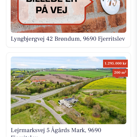
Lyngbjergvej 42 Brøndum, 9690 Fjerritslev
1.295.000 kr
2
200 m
Lejrmarksvej 5 Ågårds Mark, 9690