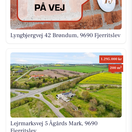
Lyngbjergvej 42 Brøndum, 9690 Fjerritslev
1.295.000 kr
2
200 m
Lejrmarksvej 5 Ågårds Mark, 9690
Fjerritslev