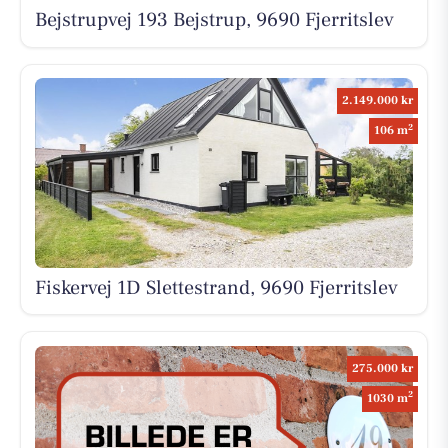
Bejstrupvej 193 Bejstrup, 9690 Fjerritslev
2.149.000 kr
2
106 m
Fiskervej 1D Slettestrand, 9690 Fjerritslev
275.000 kr
2
1030 m