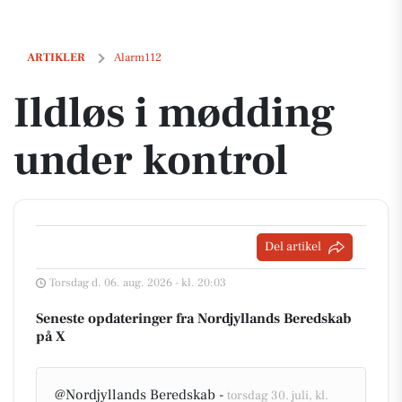
Ildløs i mødding under kontrol
ARTIKLER
Alarm112
Ildløs i mødding
under kontrol
Del artikel
Torsdag d. 06. aug. 2026 - kl. 20:03
Seneste opdateringer fra Nordjyllands Beredskab
på X
@Nordjyllands Beredskab -
torsdag 30. juli, kl.