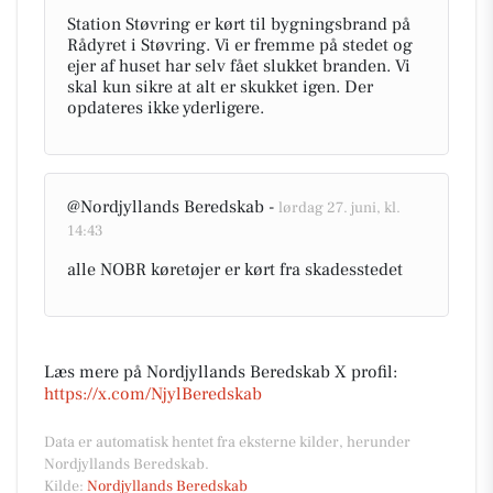
Station Støvring er kørt til bygningsbrand på
Rådyret i Støvring. Vi er fremme på stedet og
ejer af huset har selv fået slukket branden. Vi
skal kun sikre at alt er skukket igen. Der
opdateres ikke yderligere.
@Nordjyllands Beredskab -
lørdag 27. juni, kl.
14:43
alle NOBR køretøjer er kørt fra skadesstedet
Læs mere på Nordjyllands Beredskab X profil:
https://x.com/NjylBeredskab
Data er automatisk hentet fra eksterne kilder, herunder
Nordjyllands Beredskab.
Kilde:
Nordjyllands Beredskab