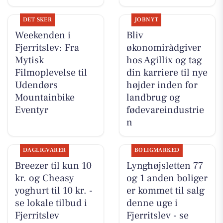
DET SKER
JOBNYT
Weekenden i
Bliv
Fjerritslev: Fra
økonomirådgiver
Mytisk
hos Agillix og tag
Filmoplevelse til
din karriere til nye
Udendørs
højder inden for
Mountainbike
landbrug og
Eventyr
fødevareindustrie
n
DAGLIGVARER
BOLIGMARKED
Breezer til kun 10
Lynghøjsletten 77
kr. og Cheasy
og 1 anden boliger
yoghurt til 10 kr. -
er kommet til salg
se lokale tilbud i
denne uge i
Fjerritslev
Fjerritslev - se