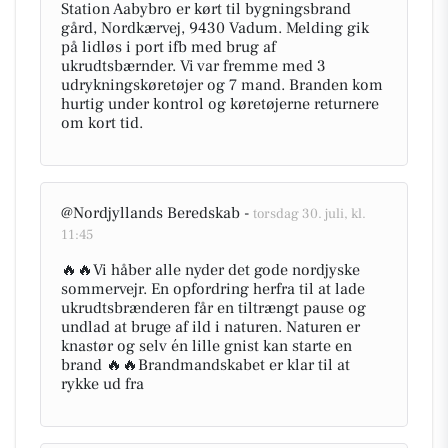
Station Aabybro er kørt til bygningsbrand
gård, Nordkærvej, 9430 Vadum. Melding gik
på lidløs i port ifb med brug af
ukrudtsbærnder. Vi var fremme med 3
udrykningskøretøjer og 7 mand. Branden kom
hurtig under kontrol og køretøjerne returnere
om kort tid.
@Nordjyllands Beredskab -
torsdag 30. juli, kl.
11:45
🔥🔥Vi håber alle nyder det gode nordjyske
sommervejr. En opfordring herfra til at lade
ukrudtsbrænderen får en tiltrængt pause og
undlad at bruge af ild i naturen. Naturen er
knastør og selv én lille gnist kan starte en
brand 🔥🔥Brandmandskabet er klar til at
rykke ud fra