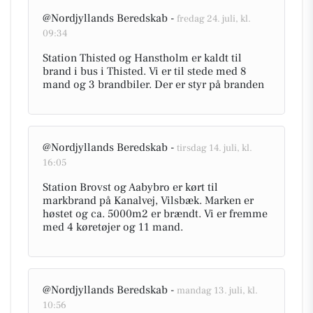
@Nordjyllands Beredskab -
fredag 24. juli, kl.
09:34
Station Thisted og Hanstholm er kaldt til
brand i bus i Thisted. Vi er til stede med 8
mand og 3 brandbiler. Der er styr på branden
@Nordjyllands Beredskab -
tirsdag 14. juli, kl.
16:05
Station Brovst og Aabybro er kørt til
markbrand på Kanalvej, Vilsbæk. Marken er
høstet og ca. 5000m2 er brændt. Vi er fremme
med 4 køretøjer og 11 mand.
@Nordjyllands Beredskab -
mandag 13. juli, kl.
10:56