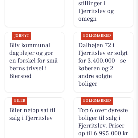
stillinger i
Fjerritslev og
omegn
JOBNYT
BOLIGMARKED
Bliv kommunal
Dalhøjen 72 i
dagplejer og gør
Fjerritslev er solgt
en forskel for små
for 3.400.000 - se
børns trivsel i
køberen og 2
Biersted
andre solgte
boliger
BILER
BOLIGMARKED
Biler netop sat til
Top 6 over dyreste
salg i Fjerritslev
boliger til salg i
Fjerritslev. Priser
op til 6.995.000 kr