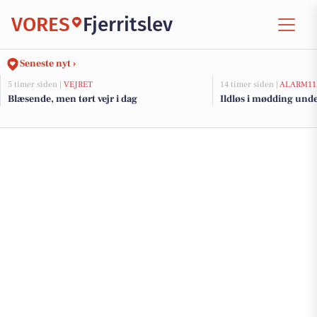
VORES
Fjerritslev
Seneste nyt ›
5 timer siden |
VEJRET
14 timer siden |
ALARM11
Blæsende, men tørt vejr i dag
Ildløs i mødding und