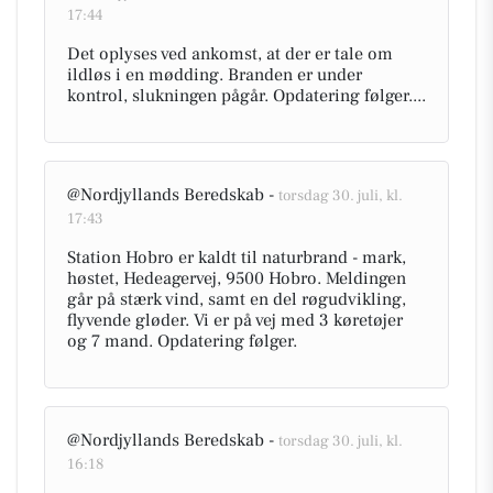
17:44
Det oplyses ved ankomst, at der er tale om
ildløs i en mødding. Branden er under
kontrol, slukningen pågår. Opdatering følger....
@Nordjyllands Beredskab -
torsdag 30. juli, kl.
17:43
Station Hobro er kaldt til naturbrand - mark,
høstet, Hedeagervej, 9500 Hobro. Meldingen
går på stærk vind, samt en del røgudvikling,
flyvende gløder. Vi er på vej med 3 køretøjer
og 7 mand. Opdatering følger.
@Nordjyllands Beredskab -
torsdag 30. juli, kl.
16:18