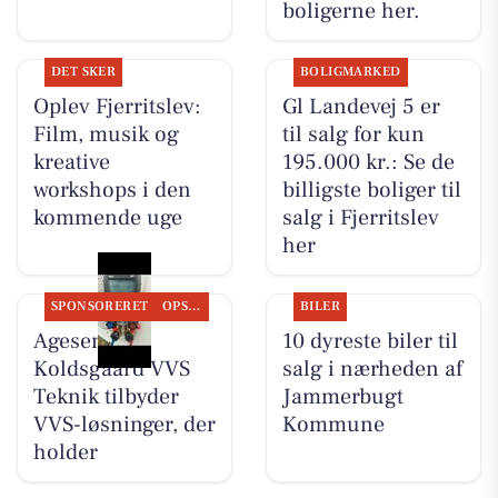
boligerne her.
DET SKER
BOLIGMARKED
Oplev Fjerritslev:
Gl Landevej 5 er
Film, musik og
til salg for kun
kreative
195.000 kr.: Se de
workshops i den
billigste boliger til
kommende uge
salg i Fjerritslev
her
SPONSORERET
OPSLAGSTAVLEN
BILER
Agesen &
10 dyreste biler til
Koldsgaard VVS
salg i nærheden af
Teknik tilbyder
Jammerbugt
VVS-løsninger, der
Kommune
holder