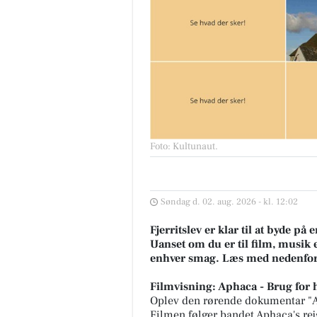
Foto: Kultunaut
.
Søndag d. 02. aug. 2026 - kl. 12:02
Fjerritslev er klar til at byde p
Uanset om du er til film, musik e
enhver smag. Læs med nedenfor for
Filmvisning: Aphaca - Brug for
Oplev den rørende dokumentar "Ap
Filmen følger bandet Aphaca's rej