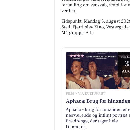
fortælling om venskab, ambitioner
verden.
Tidspunkt: Mandag 3. august 2026,
Sted: Fjerritslev Kino, Vestergade 
Målgruppe: Alle
MAND
3
AUG
FILM // VIA KULTUNAUT
Aphaca: Brug for hinande
Aphaca - brug for hinanden er e
nærværende og intimt portræt 
fire drenge, der tager hele
Danmark...