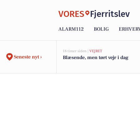
VORES
Fjerritslev
ALARM112
BOLIG
ERHVER
18 timer siden |
VEJRET
Seneste nyt ›
Blæsende, men tørt vejr i dag