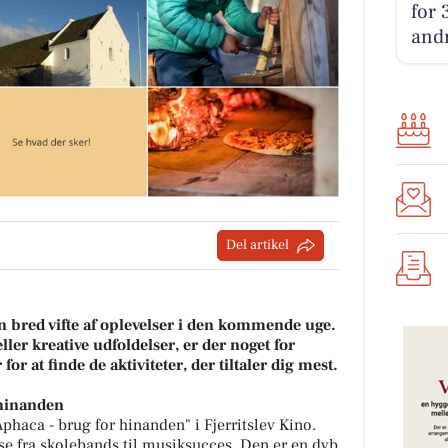
for 
andr
Del artikel
å en bred vifte af oplevelser i den kommende uge.
ller kreative udfoldelser, er der noget for
 at finde de aktiviteter, der tiltaler dig mest.
 hinanden
haca - brug for hinanden" i Fjerritslev Kino.
se fra skolebands til musiksucces. Den er en dyb