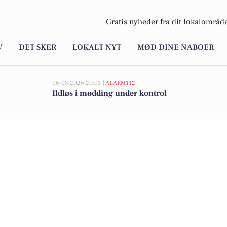
Gratis nyheder fra
dit
lokalområde
V
DET SKER
LOKALT NYT
MØD DINE NABOER
06-08-2026 20:03 |
ALARM112
Ildløs i mødding under kontrol