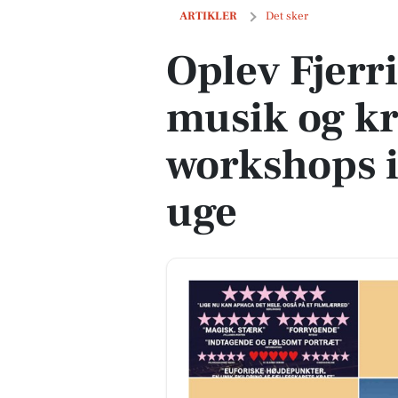
Oplev Fjerritslev: Film, musik og kre
ARTIKLER
Det sker
Oplev Fjerri
musik og kr
workshops 
uge