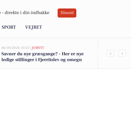
 -
direkte i din indbakke
Tilmeld
SPORT
VEJRET
06-08-2026 10:55 |
JOBNYT
05-08-2026 13:01
‹
›
Savner du nye græsgange? - Her er nye
Top 6 over dy
ledige stillinger i Fjerritslev og omegn
Fjerritslev. 