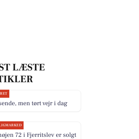
ST LÆSTE
TIKLER
JRET
ende, men tørt vejr i dag
LIGMARKED
øjen 72 i Fjerritslev er solgt