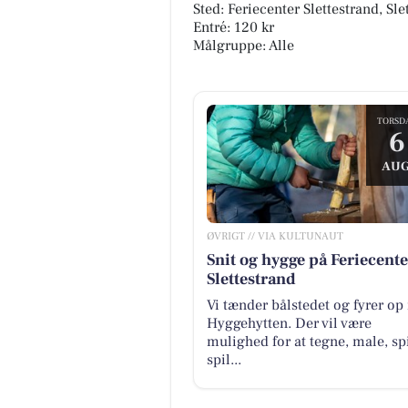
Sted: Feriecenter Slettestrand, Sle
Entré: 120 kr
Målgruppe: Alle
TORSD
6
AUG
ØVRIGT // VIA KULTUNAUT
Snit og hygge på Feriecente
Slettestrand
Vi tænder bålstedet og fyrer op 
Hyggehytten. Der vil være
mulighed for at tegne, male, spi
spil...