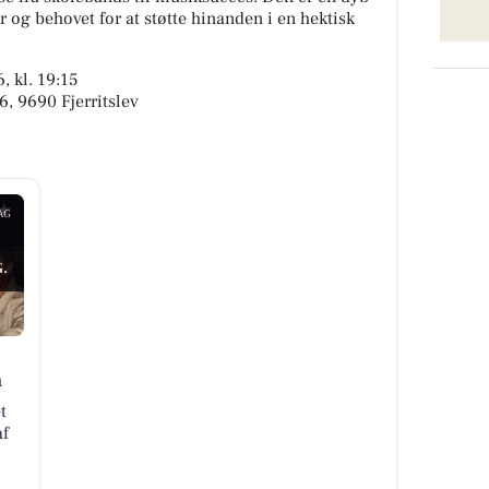
 og behovet for at støtte hinanden i en hektisk
 kl. 19:15
6, 9690 Fjerritslev
AG
.
n
t
af