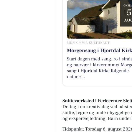
ONSD
5
AUG
MUSIK // VIA KULTUNAUT
Morgensang i Hjortdal Kir
Start dagen med sang, ro i sind
og nærvær i kirkerummet Morg
sang i Hjortdal Kirke følgende
datoer:...
Snitteværksted i Feriecenter Slet
Deltag i en kreativ dag ved bålste
snitte, tegne og male i hyggelige
og ekspertvejledning. Børn under 
Tidspunkt: Torsdag 6. august 2026