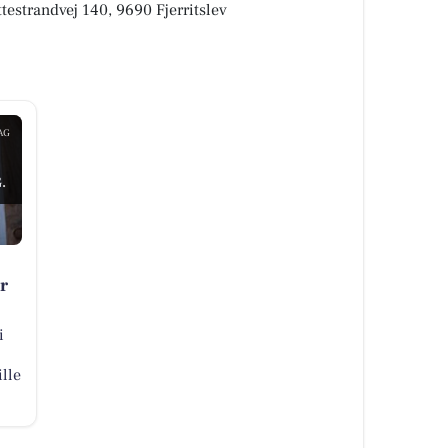
ttestrandvej 140, 9690 Fjerritslev
AG
.
r
i
lle