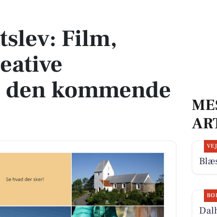
ative workshops i den kommende uge
tslev: Film,
eative
i den kommende
ME
AR
VE
Blæs
BO
Dalh