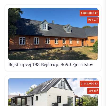
1.800.000 kr
2
277 m
Bejstrupvej 193 Bejstrup, 9690 Fjerritslev
2.149.000 kr
2
106 m