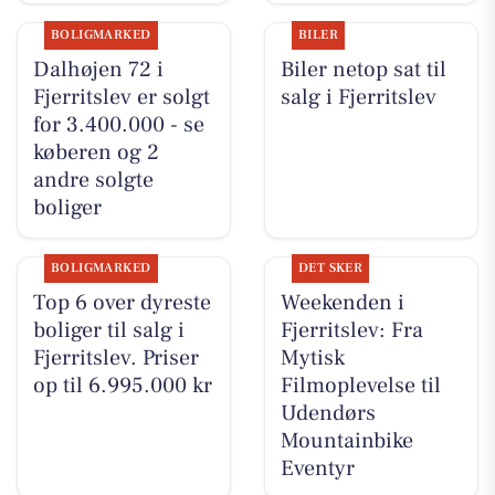
BOLIGMARKED
BILER
Dalhøjen 72 i
Biler netop sat til
Fjerritslev er solgt
salg i Fjerritslev
for 3.400.000 - se
køberen og 2
andre solgte
boliger
BOLIGMARKED
DET SKER
Top 6 over dyreste
Weekenden i
boliger til salg i
Fjerritslev: Fra
Fjerritslev. Priser
Mytisk
op til 6.995.000 kr
Filmoplevelse til
Udendørs
Mountainbike
Eventyr