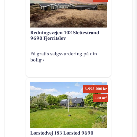
Redningsvejen 102 Slettestrand
9690 Fjerritslev
Få gratis salgsvurdering på din
bolig ›
3.995.000 kr
2
220 m
Lørstedvej 183 Lørsted 9690