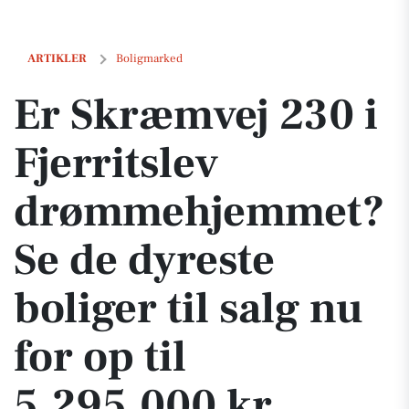
Er Skræmvej 230 i Fjerritslev drømmehjemmet? Se de dyreste boliger ti
ARTIKLER
Boligmarked
Er Skræmvej 230 i
Fjerritslev
drømmehjemmet?
Se de dyreste
boliger til salg nu
for op til
5.295.000 kr