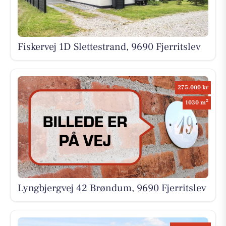
Fiskervej 1D Slettestrand, 9690 Fjerritslev
275.000 kr
2
1030 m
Lyngbjergvej 42 Brøndum, 9690 Fjerritslev