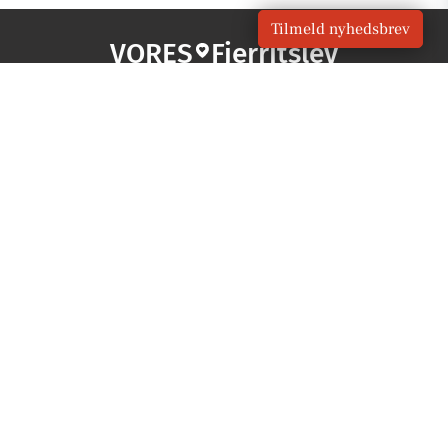
Tilmeld nyhedsbrev
VORES
Fjerritslev
OM VORES DIGITAL
Om os
For annoncører
Vilkår og Privatlivspolitik
Kontakt VORES Digital
Administrer samtykke