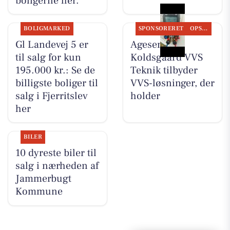
boligerne her.
BOLIGMARKED
SPONSORERET
OPSLAGSTAVLEN
Gl Landevej 5 er
Agesen &
til salg for kun
Koldsgaard VVS
195.000 kr.: Se de
Teknik tilbyder
billigste boliger til
VVS-løsninger, der
salg i Fjerritslev
holder
her
BILER
10 dyreste biler til
salg i nærheden af
Jammerbugt
Kommune