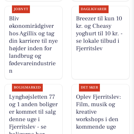
JOBNYT
DAGLIGVARER
Bliv
Breezer til kun 10
økonomirådgiver
kr. og Cheasy
hos Agillix og tag
yoghurt til 10 kr. -
din karriere til nye
se lokale tilbud i
højder inden for
Fjerritslev
landbrug og
fødevareindustrie
n
BOLIGMARKED
DET SKER
Lynghøjsletten 77
Oplev Fjerritslev:
og 1 anden boliger
Film, musik og
er kommet til salg
kreative
denne uge i
workshops i den
Fjerritslev - se
kommende uge