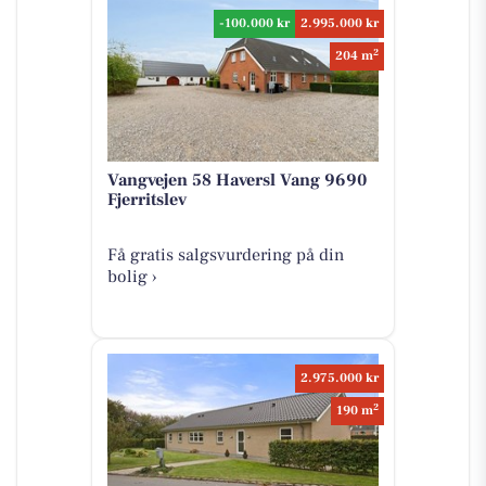
-100.000 kr
2.995.000 kr
2
204 m
Vangvejen 58 Haversl Vang 9690
Fjerritslev
Få gratis salgsvurdering på din
bolig ›
2.975.000 kr
2
190 m