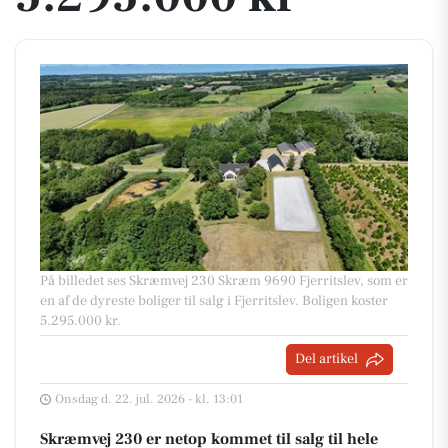
På billedet ses Skræmvej 230 Skræm 9690 Fjerritslev, som er
en af de dyreste boliger til salg i Fjerritslev. Boligen koster
5.295.000 kr.
Del artikel
Onsdag d. 22. jul. 2026 - kl. 13:01
Skræmvej 230 er netop kommet til salg til hele