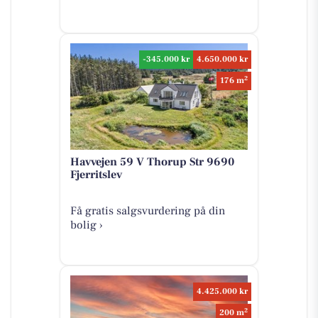
-345.000 kr
4.650.000 kr
2
176 m
Havvejen 59 V Thorup Str 9690
Fjerritslev
Få gratis salgsvurdering på din
bolig ›
4.425.000 kr
2
200 m