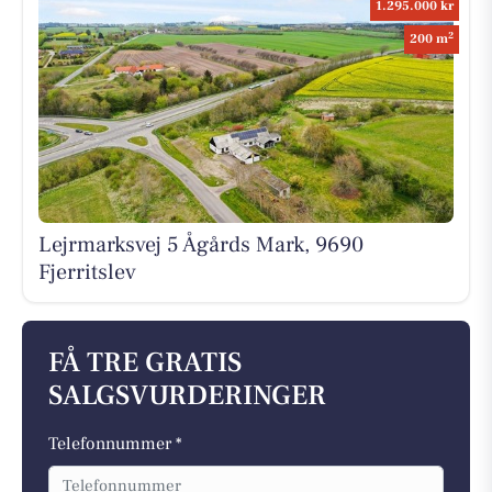
1.295.000 kr
2
200 m
Lejrmarksvej 5 Ågårds Mark, 9690
Fjerritslev
FÅ TRE GRATIS
SALGSVURDERINGER
Telefonnummer *