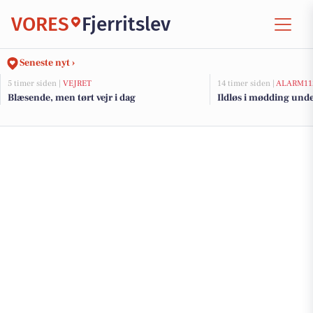
VORES
Fjerritslev
Seneste nyt ›
5 timer siden |
VEJRET
14 timer siden |
ALARM11
Blæsende, men tørt vejr i dag
Ildløs i mødding und