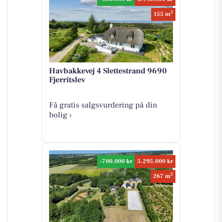
2
155 m
Havbakkevej 4 Slettestrand 9690
Fjerritslev
Få gratis salgsvurdering på din
bolig ›
-700.000 kr
5.295.000 kr
2
267 m