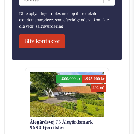
Adresse
Dine oplysninger deles med op til tre lokale
ejendomsmæglere, som efterfølgende vil kontakte
dig vedr. salgsvurdering.
Bliv kontaktet
-1.500.000 kr
1.995.000 kr
2
202 m
Ålegårdsvej 73 Ålegårdsmark
9690 Fjerritslev