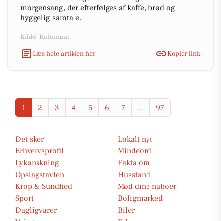
morgensang, der efterfølges af kaffe, brød og
hyggelig samtale.
Kilde: Kultunaut
Læs hele artiklen her
Kopiér link
1
2
3
4
5
6
7
...
97
Det sker
Lokalt nyt
Erhvervsprofil
Mindeord
Lykønskning
Fakta om
Opslagstavlen
Husstand
Krop & Sundhed
Mød dine naboer
Sport
Boligmarked
Dagligvarer
Biler