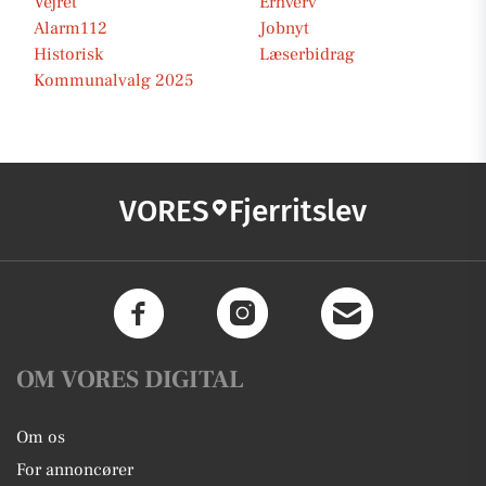
Vejret
Erhverv
Alarm112
Jobnyt
Historisk
Læserbidrag
Kommunalvalg 2025
VORES
Fjerritslev
OM VORES DIGITAL
Om os
For annoncører