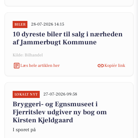
28-07-2026 14:15
BILER
10 dyreste biler til salg i nærheden
af Jammerbugt Kommune
Kilde: Bilhandel
Læs hele artiklen her
Kopiér link
27-07-2026 09:58
LOKALT NYT
Bryggeri- og Egnsmuseet i
Fjerritslev udgiver ny bog om
Kirsten Kjeldgaard
I sporet på