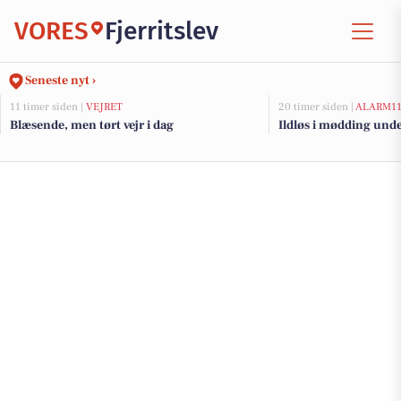
VORES
Fjerritslev
Seneste nyt ›
11 timer siden |
VEJRET
20 timer siden |
ALARM1
Blæsende, men tørt vejr i dag
Ildløs i mødding und