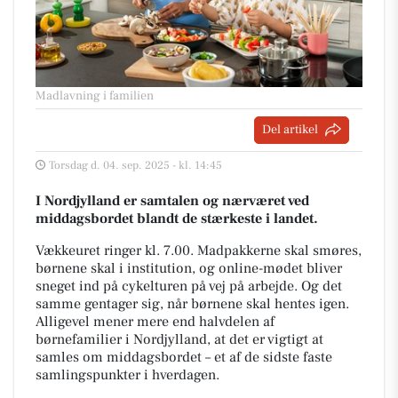
Madlavning i familien
Del artikel
Torsdag d. 04. sep. 2025 - kl. 14:45
I Nordjylland er samtalen og nærværet ved
middagsbordet blandt de stærkeste i landet.
Vækkeuret ringer kl. 7.00. Madpakkerne skal smøres,
børnene skal i institution, og online-mødet bliver
sneget ind på cykelturen på vej på arbejde. Og det
samme gentager sig, når børnene skal hentes igen.
Alligevel mener mere end halvdelen af
børnefamilier i Nordjylland, at det er vigtigt at
samles om middagsbordet – et af de sidste faste
samlingspunkter i hverdagen.