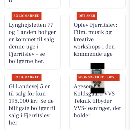
n
BOLIGMARKED
DET SKER
Lynghøjsletten 77
Oplev Fjerritslev:
og 1 anden boliger
Film, musik og
er kommet til salg
kreative
denne uge i
workshops i den
Fjerritslev - se
kommende uge
boligerne her.
BOLIGMARKED
SPONSORERET
OPSLAGSTAVLEN
Gl Landevej 5 er
Agesen &
til salg for kun
Koldsgaard VVS
195.000 kr.: Se de
Teknik tilbyder
billigste boliger til
VVS-løsninger, der
salg i Fjerritslev
holder
her