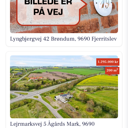
Lyngbjergvej 42 Brøndum, 9690 Fjerritslev
1.295.000 kr
2
200 m
Lejrmarksvej 5 Ågårds Mark, 9690