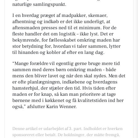
naturlige samlingspunkt.
I en hverdag præget af madpakker, skemaer,
afhentning og indkøb er det ikke underligt, at
aftensmaden presses ned til et minimum. For de
fleste handler det om logistik – ikke lyst. Det er
bekymrende, for fællesskabet omkring maden har
stor betydning for, hvordan vi taler sammen, lytter
til hinanden og kobler af efter en lang dag.
“Mange forældre vil egentlig gerne bruge mere tid
sammen med deres børn omkring maden - både
mens den bliver lavet og når den skal nydes. Men det
er ofte planlægningen, indkøbene og hverdagens
hamsterhjul, der stjæler den tid. Hvis tiden efter
maden er for knap, så kan man prioritere at tage
børnene med i køkkenet og få kvalitetstiden ind her
også,” afslutter Karin Wenner.
Denne artikel er udarbejdet af 3. part. Indholdet er hverken
sponsoreret eller betalt. De holdninger, der måtte fremgå,