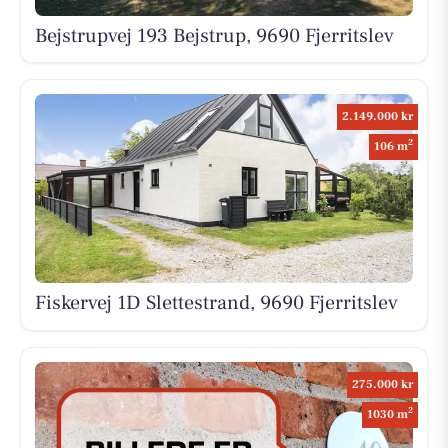
Bejstrupvej 193 Bejstrup, 9690 Fjerritslev
2.149.000 kr
2
106 m
Fiskervej 1D Slettestrand, 9690 Fjerritslev
275.000 kr
2
1030 m