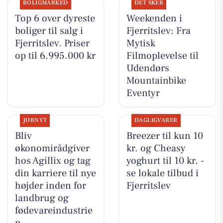
BOLIGMARKED
DET SKER
Top 6 over dyreste
Weekenden i
boliger til salg i
Fjerritslev: Fra
Fjerritslev. Priser
Mytisk
op til 6.995.000 kr
Filmoplevelse til
Udendørs
Mountainbike
Eventyr
JOBNYT
DAGLIGVARER
Bliv
Breezer til kun 10
økonomirådgiver
kr. og Cheasy
hos Agillix og tag
yoghurt til 10 kr. -
din karriere til nye
se lokale tilbud i
højder inden for
Fjerritslev
landbrug og
fødevareindustrie