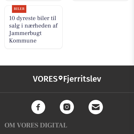
BILER
10 dyreste biler til
salg i nærheden af
Jammerbugt
Kommune
VORES
Fjerritslev
OM VORES DIGITAL