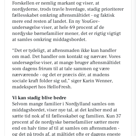
Forskellen er nemlig markant og viser, at
nordjyderne, trods travle hverdage, stadig prioriterer
fællesskabet omkring aftensmåltidet - og faktisk
mere end resten af landet. En ny YouGov-
undersøgelse viser, at hele 69 procent af de
nordjyske børnefamilier mener, det er rigtig vigtigt
at samles omkring middagsbordet.
“Det er tydeligt, at aftensmaden ikke kun handler
om mad. Det handler om kontakt og nærvær. Vores
undersøgelse viser, at mange bruger aftensmåltidet
som dagens frirum til at tale sammen og være
nærværende - og det er præcis dér, at madens
sociale kraft folder sig ud,” siger Karin Wenner,
madekspert hos HelloFresh.
Vi kan stadig blive bedre
Selvom mange familier i Nordjylland samles om
middagsbordet, viser nye tal, at det kniber med at
sætte tid nok af til fællesskabet og familien. Kun 37
procent af de nordjyske børnefamilier sætter mere
end en halv time af til at samles om aftensmaden -
og det på trods af, at måltidet ofte er dagens eneste