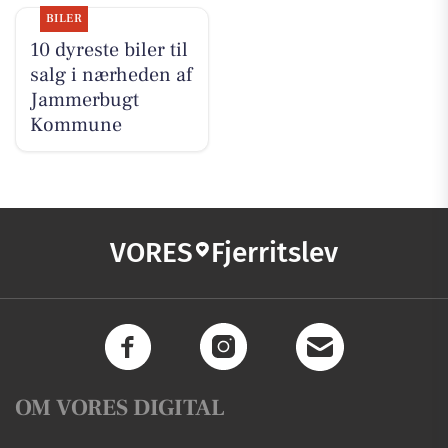
BILER
10 dyreste biler til
salg i nærheden af
Jammerbugt
Kommune
VORES
Fjerritslev
OM VORES DIGITAL