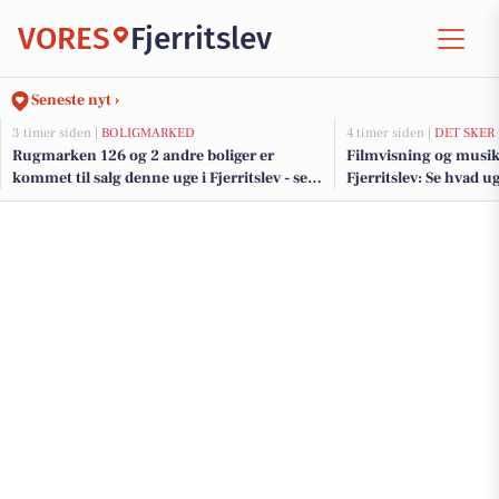
VORES
Fjerritslev
Seneste nyt ›
3 timer siden |
BOLIGMARKED
4 timer siden |
DET SKER
Rugmarken 126 og 2 andre boliger er
Filmvisning og musika
kommet til salg denne uge i Fjerritslev - se
Fjerritslev: Se hvad u
boligerne her.