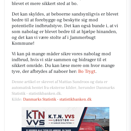
blevet et mere sikkert sted at bo.
Det kan skyldes, at beboerne sandsynligvis er blevet
bedre til at forebygge og beskytte sig mod
potentielle indbrudstyve. Det kan også bunde i, at vi
som nabolag er blevet bedre til at hjælpe hinanden,
og det kan vi være stolte af i Jammerbugt
Kommune!
Vi kan på mange måder sikre vores nabolag mod
indbrud, hvis vi står sammen og bidrager til et
sikkert område. Du kan læse mere om hvor mange
tyve, der afbrydes af naboer her:
Bo Trygt
.
Denne artikel er skrevet af Mattias Sundroos og data er
automatisk hentet fra eksterne kilder, herunder Danmarks
Statistik - statistikbanken.dk.
Kilde:
Danmarks Statistik - statistikbanken.dk