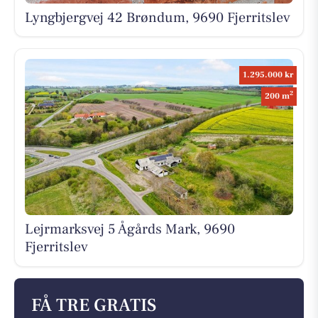
Lyngbjergvej 42 Brøndum, 9690 Fjerritslev
1.295.000 kr
2
200 m
Lejrmarksvej 5 Ågårds Mark, 9690
Fjerritslev
FÅ TRE GRATIS