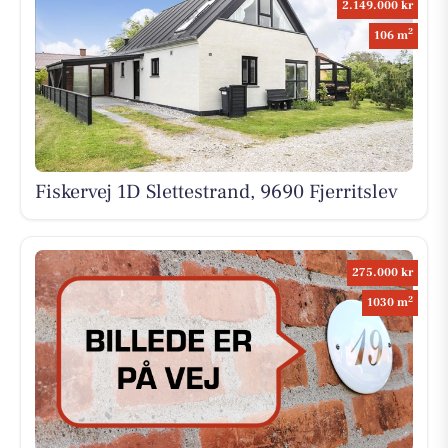
2.149.000 kr
2
106 m
Fiskervej 1D Slettestrand, 9690 Fjerritslev
275.000 kr
2
1030 m