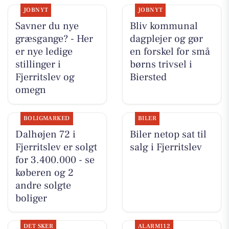
JOBNYT
JOBNYT
Savner du nye
Bliv kommunal
græsgange? - Her
dagplejer og gør
er nye ledige
en forskel for små
stillinger i
børns trivsel i
Fjerritslev og
Biersted
omegn
BOLIGMARKED
BILER
Dalhøjen 72 i
Biler netop sat til
Fjerritslev er solgt
salg i Fjerritslev
for 3.400.000 - se
køberen og 2
andre solgte
boliger
DET SKER
ALARM112