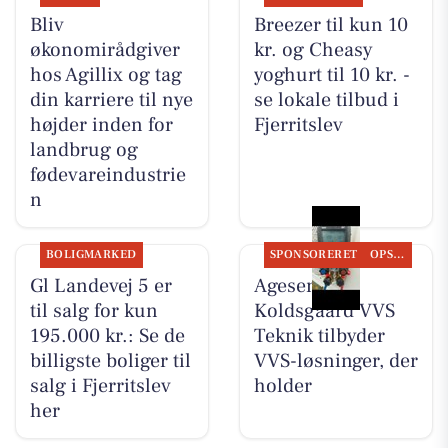
Bliv
Breezer til kun 10
økonomirådgiver
kr. og Cheasy
hos Agillix og tag
yoghurt til 10 kr. -
din karriere til nye
se lokale tilbud i
højder inden for
Fjerritslev
landbrug og
fødevareindustrie
n
BOLIGMARKED
SPONSORERET
OPSLAGSTAVLEN
Gl Landevej 5 er
Agesen &
til salg for kun
Koldsgaard VVS
195.000 kr.: Se de
Teknik tilbyder
billigste boliger til
VVS-løsninger, der
salg i Fjerritslev
holder
her